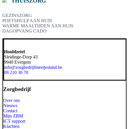
THUISZORG
GEZINSZORG
POETSHULP AAN HUIS
WARME MAALTIJDEN AAN HUIS
DAGOPVANG CADO
Hoofdzetel
Sleidinge-Dorp 43
9940 Evergem
info@zorgbedrijfmeetjesland.be
09 210 30 70
Zorgbedrijf
Over ons
Nieuws
Contact
Mijn ZBM
ICT support
Klachten