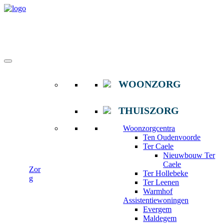
WOONZORG
THUISZORG
Woonzorgcentra
Ten Oudenvoorde
Ter Caele
Nieuwbouw Ter
Caele
Zor
Ter Hollebeke
g
Ter Leenen
Warmhof
Assistentiewoningen
Evergem
Maldegem