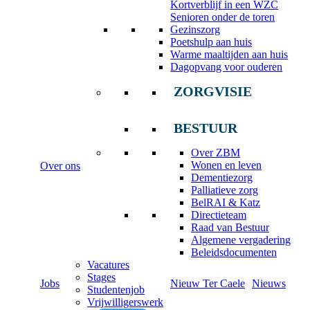
Kortverblijf in een WZC
Senioren onder de toren
Gezinszorg
Poetshulp aan huis
Warme maaltijden aan huis
Dagopvang voor ouderen
ZORGVISIE
BESTUUR
Over ZBM
Wonen en leven
Over ons
Dementiezorg
Palliatieve zorg
BelRAI & Katz
Directieteam
Raad van Bestuur
Algemene vergadering
Beleidsdocumenten
Vacatures
Stages
Jobs
Nieuw Ter Caele
Nieuws
Studentenjob
Vrijwilligerswerk