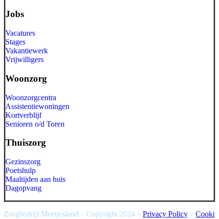
Jobs
Vacatures
Stages
Vakantiewerk
Vrijwilligers
Woonzorg
Woonzorgcentra
Assistentiewoningen
Kortverblijf
Senioren o/d Toren
Thuiszorg
Gezinszorg
Poetshulp
Maaltijden aan huis
Dagopvang
Zorgbedrijf Meetjesland – Copyright 2024 –
Privacy Policy
–
Cooki